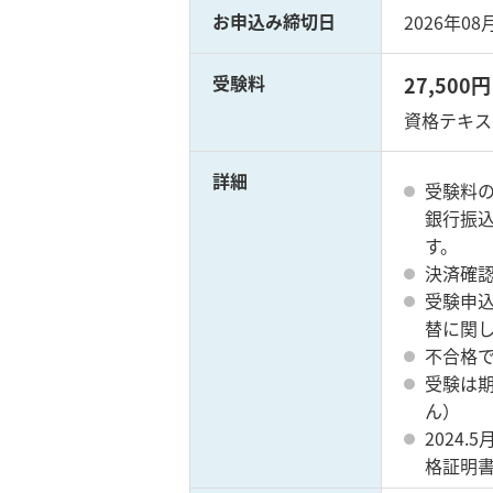
お申込み締切日
2026年08
受験料
27,50
資格テキス
詳細
受験料
銀行振
す。
決済確
受験申
替に関
不合格で
受験は
ん）
2024
格証明