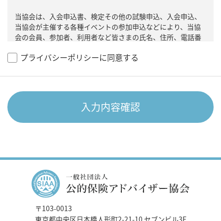
当協会は、入会申込書、検定その他の試験申込、入会申込、
当協会が主催する各種イベントの参加申込などにより、当協
会の会員、参加者、利用者など皆さまの氏名、住所、電話番
号などの個人情報をお預かりしています。当協会は個人情報
プライバシーポリシーに同意する
保護法関係法令を遵守するとともに、当協会内の体制や内部
管理規程などを整備し、個人情報の管理の徹底に努めてまい
ります。
2. 個人情報の取得および利用目的
入力内容確認
当協会は、偽り、その他不正な手段により個人情報を取得す
ることはいたしません。また、取得した個人情報は、下記の
利用目的の範囲内においてのみ 記録・保有・利用（以下「利
用など」といいます）させていただきます。なお、個人情報
を取得する際に、下記以外の利用目的を明示した場合は、そ
の範囲で利用などさせていただきます。
最新情報や各種セミナー等のご案内のため
〒103-0013
検定、資格試験などの実施のため
東京都中央区日本橋人形町2-21-10 セブンビル3F