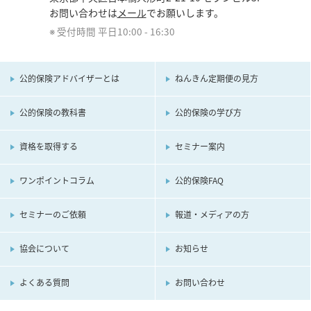
Web認定証、専用サイト、会費決済、諸手続きなどの会員
お問い合わせは
メール
でお願いします。
管理のため
受付時間 平日10:00 - 16:30
機関誌、案内状など印刷物または電子メールの発送のため
本人からの照会、問い合わせによる連絡、回答などのため
3. 個人情報の第三者への提供
公的保険アドバイザーとは
ねんきん定期便の見方
公的保険の教科書
公的保険の学び方
当協会は、ご提供いただいた個人情報の適切な管理に努め、
上記利用目的の達成に必要な範囲内において業務委託先へ提
供する場合、および次のいずれかに該当する場合を除き、個
資格を取得する
セミナー案内
人情報を第三者へ開示または提供することはいたしません。
また、個人情報を業務委託先に提供する場合においては、業
ワンポイントコラム
公的保険FAQ
務委託先に対し必要かつ適切な監督を行ってまいります。
セミナーのご依頼
報道・メディアの方
本人の同意がある場合
統計的なデータなど本人を識別することができない状態で
開示・提供する場合
協会について
お知らせ
法令に基づき開示・提供を求められた場合
人の生命、身体または財産の保護のために必要がある場合
よくある質問
お問い合わせ
であって、本人の同意を得ることが困難である場合
国または地方公共団体などが公的な事務を実施するうえ