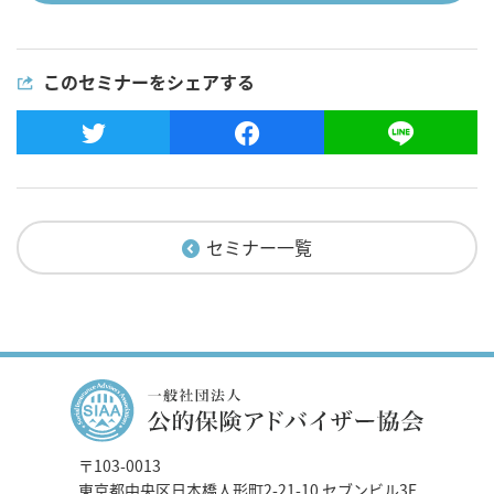
ることはいたしません。また、取得した個人情報は、下記の
利用目的の範囲内においてのみ 記録・保有・利用（以下「利
用など」といいます）させていただきます。なお、個人情報
このセミナーをシェアする
を取得する際に、下記以外の利用目的を明示した場合は、そ
の範囲で利用などさせていただきます。
最新情報や各種セミナー等のご案内のため
検定、資格試験などの実施のため
Web認定証、専用サイト、会費決済、諸手続きなどの会員
管理のため
機関誌、案内状など印刷物または電子メールの発送のため
セミナー一覧
本人からの照会、問い合わせによる連絡、回答などのため
3. 個人情報の第三者への提供
当協会は、ご提供いただいた個人情報の適切な管理に努め、
上記利用目的の達成に必要な範囲内において業務委託先へ提
供する場合、および次のいずれかに該当する場合を除き、個
人情報を第三者へ開示または提供することはいたしません。
〒103-0013
また、個人情報を業務委託先に提供する場合においては、業
東京都中央区日本橋人形町2-21-10 セブンビル3F
務委託先に対し必要かつ適切な監督を行ってまいります。