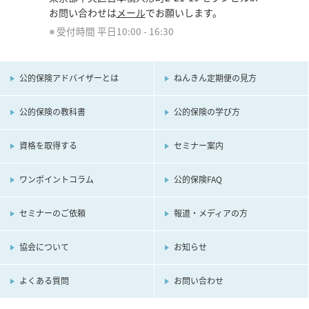
お問い合わせは
メール
でお願いします。
本人の同意がある場合
受付時間 平日10:00 - 16:30
統計的なデータなど本人を識別することができない状態で
開示・提供する場合
法令に基づき開示・提供を求められた場合
公的保険アドバイザーとは
ねんきん定期便の見方
人の生命、身体または財産の保護のために必要がある場合
であって、本人の同意を得ることが困難である場合
国または地方公共団体などが公的な事務を実施するうえ
公的保険の教科書
公的保険の学び方
で、協力する必要がある場合であって、本人の同意を得る
ことにより当該事務の遂行に支障をおよぼすおそれがある
資格を取得する
セミナー案内
場合
ワンポイントコラム
公的保険FAQ
4. 個人情報の開示・訂正・利用停止など
セミナーのご依頼
報道・メディアの方
当協会は、ご本人またはその代理人からの申出により当協会
が所有しているご自身の個人情報の開示・訂正・利用停止の
協会について
お知らせ
申出があった場合は、適切に対処してまいります。また、保
有の必要がなくなった個人情報については、速やかに消去ま
よくある質問
お問い合わせ
たは廃棄いたします。