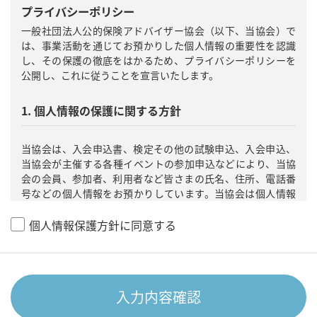
プライバシーポリシー
一般社団法人公的保険アドバイザー協会（以下、当協会）で
は、事業活動を通じてお預かりした個人情報の重要性を認識
し、その保護の徹底をはかるため、プライバシーポリシーを
公開し、これに従うことを宣言いたします。
1. 個人情報の保護に関する方針
当協会は、入会申込書、検定その他の試験申込、入会申込、
当協会が主催する各種イベントの参加申込などにより、当協
会の会員、参加者、利用者など皆さまの氏名、住所、電話番
号などの個人情報をお預かりしています。当協会は個人情報
保護法関係法令を遵守するとともに、当協会内の体制や内部
管理規程などを整備し、個人情報の管理の徹底に努めてまい
個人情報保護方針に同意する
ります。
2. 個人情報の取得および利用目的
入力内容確認
当協会は、偽り、その他不正な手段により個人情報を取得す